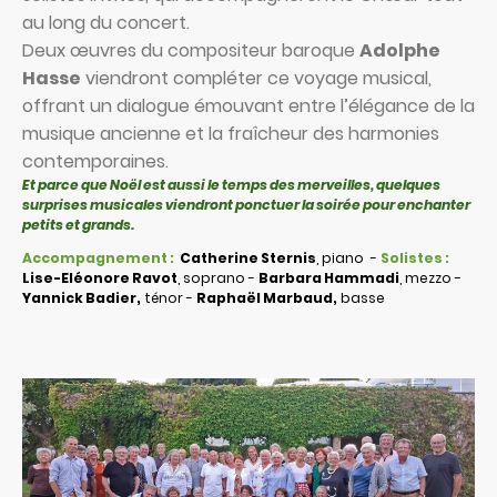
au long du concert.
Deux œuvres du compositeur baroque
Adolphe
Hasse
viendront compléter ce voyage musical,
offrant un dialogue émouvant entre l’élégance de la
musique ancienne et la fraîcheur des harmonies
contemporaines.
Et parce que Noël est aussi le temps des merveilles, quelques
surprises musicales viendront ponctuer la soirée pour enchanter
petits et grands.
Accompagnement :
Catherine Sternis
, piano -
Solistes :
Lise-Eléonore Ravot
, soprano -
Barbara Hammadi
, mezzo -
Yannick Badier,
ténor -
Raphaël Marbaud,
basse