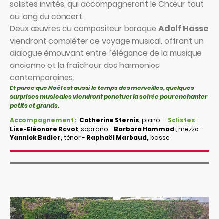
solistes invités, qui accompagneront le Chœur tout
au long du concert.
Deux œuvres du compositeur baroque
Adolf Hasse
viendront compléter ce voyage musical, offrant un
dialogue émouvant entre l’élégance de la musique
ancienne et la fraîcheur des harmonies
contemporaines.
Et parce que Noël est aussi le temps des merveilles, quelques
surprises musicales viendront ponctuer la soirée pour enchanter
petits et grands.
Accompagnement :
Catherine Sternis
, piano -
Solistes :
Lise-Eléonore Ravot
, soprano -
Barbara Hammadi
, mezzo -
Yannick Badier,
ténor -
Raphaël Marbaud,
basse